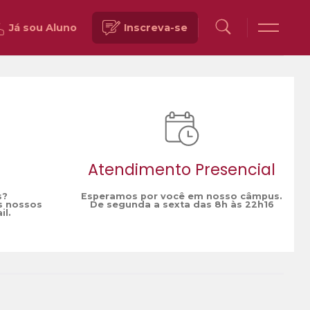
Já sou Aluno
Inscreva-se
Voltar
Atendimento Presencial
s?
Esperamos por você em nosso câmpus.
s nossos
De segunda a sexta das 8h às 22h16
il.