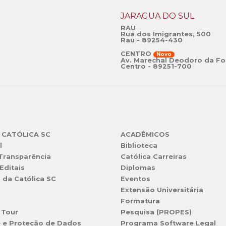
JARAGUÁ DO SUL
RAU
Rua dos Imigrantes, 500
Rau - 89254-430
CENTRO
Novo
Av. Marechal Deodoro da Fo
Centro - 89251-700
 CATÓLICA SC
ACADÊMICOS
l
Biblioteca
 Transparência
Católica Carreiras
Editais
Diplomas
s da Católica SC
Eventos
Extensão Universitária
l
Formatura
 Tour
Pesquisa (PROPES)
e e Proteção de Dados
Programa Software Legal