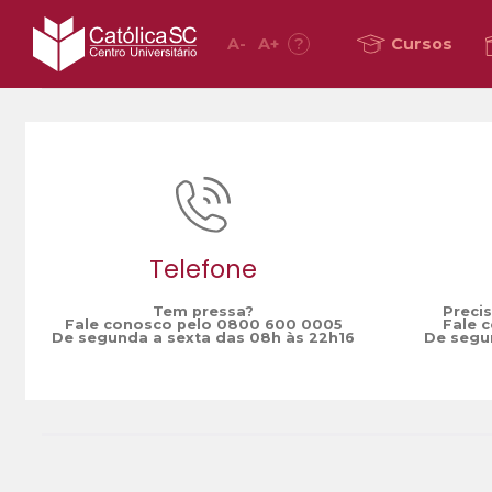
A
-
A
+
?
Cursos
Home
pé diabético
/
Telefone
Tem pressa?
Preci
Fale conosco pelo 0800 600 0005
Fale 
De segunda a sexta das 08h às 22h16
De segun