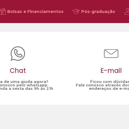
Bolsas e Financiamentos
Pós-graduação
Chat
E-mail
sa de uma ajuda agora?
Ficou com dúvida
conosco pelo whatsapp.
Fale conosco através do
da a sexta das 9h às 21h
endereços de e-ma