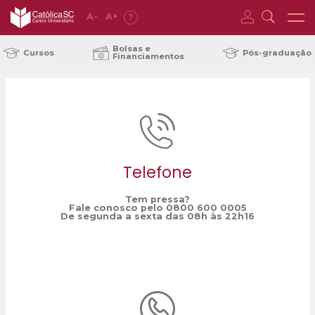
A
-
A
+
?
Home
patrística
/
Bolsas e
Cursos
Pós-graduação
Financiamentos
Telefone
Tem pressa?
Fale conosco pelo 0800 600 0005
De segunda a sexta das 08h às 22h16