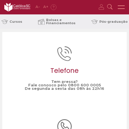
A
-
A
+
?
Home
Pastoral
/
Bolsas e
Cursos
Pós-graduação
Financiamentos
Telefone
Tem pressa?
Fale conosco pelo 0800 600 0005
De segunda a sexta das 08h às 22h16