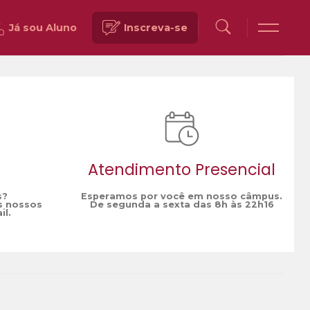
Já sou Aluno
Inscreva-se
Voltar
Atendimento Presencial
s?
Esperamos por você em nosso câmpus.
s nossos
De segunda a sexta das 8h às 22h16
il.