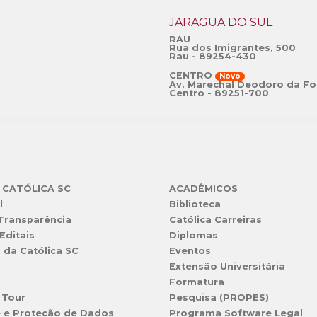
JARAGUÁ DO SUL
RAU
Rua dos Imigrantes, 500
Rau - 89254-430
CENTRO
Novo
Av. Marechal Deodoro da Fo
Centro - 89251-700
 CATÓLICA SC
ACADÊMICOS
l
Biblioteca
 Transparência
Católica Carreiras
Editais
Diplomas
s da Católica SC
Eventos
Extensão Universitária
l
Formatura
 Tour
Pesquisa (PROPES)
e e Proteção de Dados
Programa Software Legal