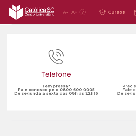
A
-
A
+
?
Cursos
Home
overposting
/
Telefone
Tem pressa?
Preci
Fale conosco pelo 0800 600 0005
Fale 
De segunda a sexta das 08h às 22h16
De segun