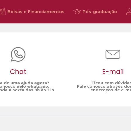
Bolsas e Financiamentos
Pós-graduação
Chat
E-mail
sa de uma ajuda agora?
Ficou com dúvida
conosco pelo whatsapp.
Fale conosco através do
da a sexta das 9h às 21h
endereços de e-ma