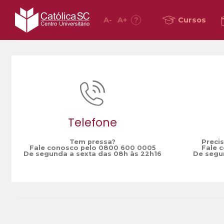
A
-
A
+
?
Cursos
Home
OESA
/
Telefone
Tem pressa?
Preci
Fale conosco pelo 0800 600 0005
Fale 
De segunda a sexta das 08h às 22h16
De segun