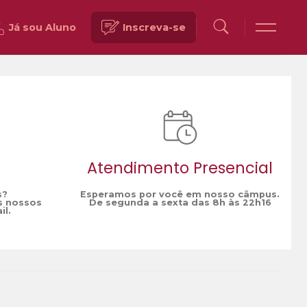
Já sou Aluno
Inscreva-se
Voltar
Atendimento Presencial
s?
Esperamos por você em nosso câmpus.
s nossos
De segunda a sexta das 8h às 22h16
il.