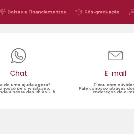
Bolsas e Financiamentos
Pós-graduação
Chat
E-mail
sa de uma ajuda agora?
Ficou com dúvida
conosco pelo whatsapp.
Fale conosco através do
da a sexta das 9h às 21h
endereços de e-ma