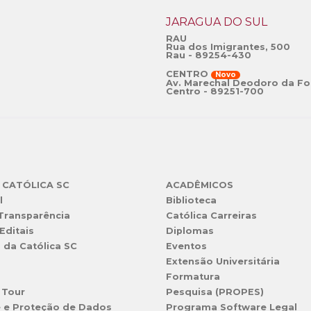
JARAGUÁ DO SUL
RAU
Rua dos Imigrantes, 500
Rau - 89254-430
CENTRO
Novo
Av. Marechal Deodoro da Fo
Centro - 89251-700
 CATÓLICA SC
ACADÊMICOS
l
Biblioteca
 Transparência
Católica Carreiras
Editais
Diplomas
s da Católica SC
Eventos
Extensão Universitária
l
Formatura
 Tour
Pesquisa (PROPES)
e e Proteção de Dados
Programa Software Legal