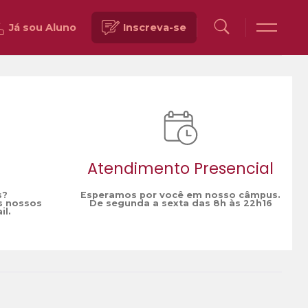
Já sou Aluno
Inscreva-se
Voltar
Atendimento Presencial
s?
Esperamos por você em nosso câmpus.
s nossos
De segunda a sexta das 8h às 22h16
il.