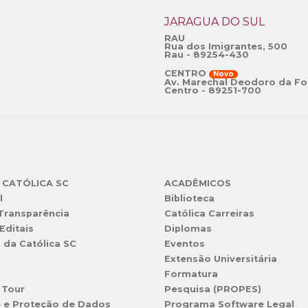
JARAGUÁ DO SUL
RAU
Rua dos Imigrantes, 500
Rau - 89254-430
CENTRO
Novo
Av. Marechal Deodoro da Fo
Centro - 89251-700
 CATÓLICA SC
ACADÊMICOS
l
Biblioteca
 Transparência
Católica Carreiras
Editais
Diplomas
s da Católica SC
Eventos
Extensão Universitária
l
Formatura
 Tour
Pesquisa (PROPES)
e e Proteção de Dados
Programa Software Legal