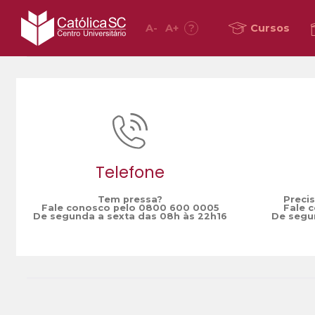
A
-
A
+
?
Cursos
Home
NPS
/
Telefone
Tem pressa?
Preci
Fale conosco pelo 0800 600 0005
Fale 
De segunda a sexta das 08h às 22h16
De segun