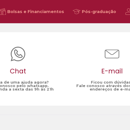
Bolsas e Financiamentos
Pós-graduação
Chat
E-mail
sa de uma ajuda agora?
Ficou com dúvida
conosco pelo whatsapp.
Fale conosco através do
da a sexta das 9h às 21h
endereços de e-ma