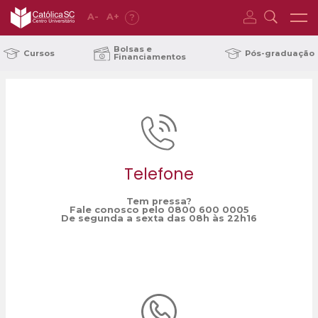
A
-
A
+
?
Home
música eletrônica
/
Bolsas e
Cursos
Pós-graduação
Financiamentos
Telefone
Tem pressa?
Fale conosco pelo 0800 600 0005
De segunda a sexta das 08h às 22h16