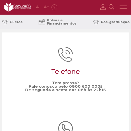
A
-
A
+
?
Home
MODesign
/
Bolsas e
Cursos
Pós-graduação
Financiamentos
Telefone
Tem pressa?
Fale conosco pelo 0800 600 0005
De segunda a sexta das 08h às 22h16