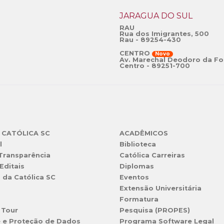
JARAGUÁ DO SUL
RAU
Rua dos Imigrantes, 500
Rau - 89254-430
CENTRO
Novo
Av. Marechal Deodoro da Fo
Centro - 89251-700
 CATÓLICA SC
ACADÊMICOS
l
Biblioteca
 Transparência
Católica Carreiras
Editais
Diplomas
s da Católica SC
Eventos
Extensão Universitária
l
Formatura
 Tour
Pesquisa (PROPES)
e e Proteção de Dados
Programa Software Legal