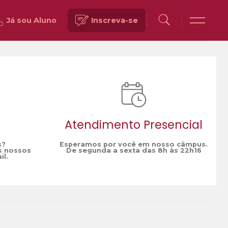
Já sou Aluno
Inscreva-se
Voltar
Atendimento Presencial
s?
Esperamos por você em nosso câmpus.
s nossos
De segunda a sexta das 8h às 22h16
il.