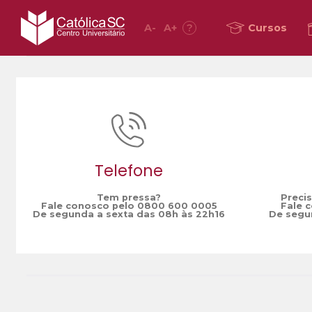
A
-
A
+
?
Cursos
Home
Mitra Diocesana de Joinville
/
Telefone
Tem pressa?
Preci
Fale conosco pelo 0800 600 0005
Fale 
De segunda a sexta das 08h às 22h16
De segun