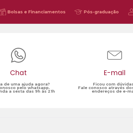
Bolsas e Financiamentos
Pós-graduação
Chat
E-mail
sa de uma ajuda agora?
Ficou com dúvida
conosco pelo whatsapp.
Fale conosco através do
da a sexta das 9h às 21h
endereços de e-ma