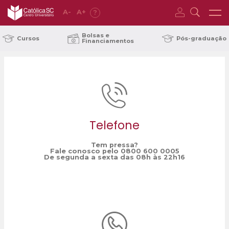
A
-
A
+
?
Home
Ministério do Meio Ambiente
/
Bolsas e
Cursos
Pós-graduação
Financiamentos
Telefone
Tem pressa?
Fale conosco pelo 0800 600 0005
De segunda a sexta das 08h às 22h16