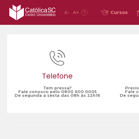
A
-
A
+
?
Cursos
Home
LIVE Pós Expediente
/
Telefone
Tem pressa?
Preci
Fale conosco pelo 0800 600 0005
Fale 
De segunda a sexta das 08h às 22h16
De segun