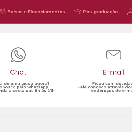
Bolsas e Financiamentos
Pós-graduação
Chat
E-mail
sa de uma ajuda agora?
Ficou com dúvida
conosco pelo whatsapp.
Fale conosco através do
da a sexta das 9h às 21h
endereços de e-ma