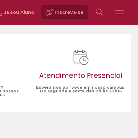
Já sou Aluno
Inscreva-se
Voltar
Atendimento Presencial
s?
Esperamos por você em nosso câmpus.
s nossos
De segunda a sexta das 8h às 22h16
il.