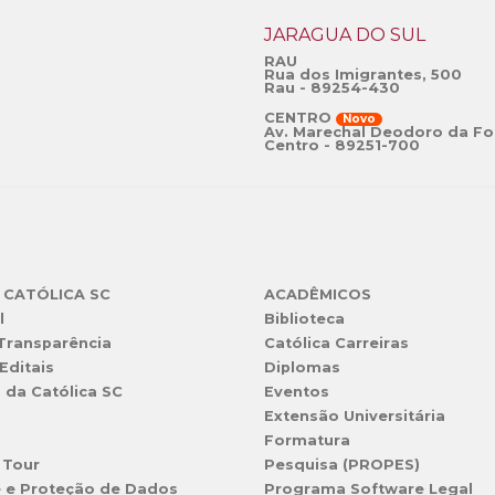
JARAGUÁ DO SUL
RAU
Rua dos Imigrantes, 500
Rau - 89254-430
CENTRO
Novo
Av. Marechal Deodoro da Fo
Centro - 89251-700
 CATÓLICA SC
ACADÊMICOS
l
Biblioteca
 Transparência
Católica Carreiras
Editais
Diplomas
s da Católica SC
Eventos
Extensão Universitária
l
Formatura
 Tour
Pesquisa (PROPES)
e e Proteção de Dados
Programa Software Legal