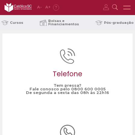
A
-
A
+
?
Home
Língua Portuguesa
/
Bolsas e
Cursos
Pós-graduação
Financiamentos
Telefone
Tem pressa?
Fale conosco pelo 0800 600 0005
De segunda a sexta das 08h às 22h16