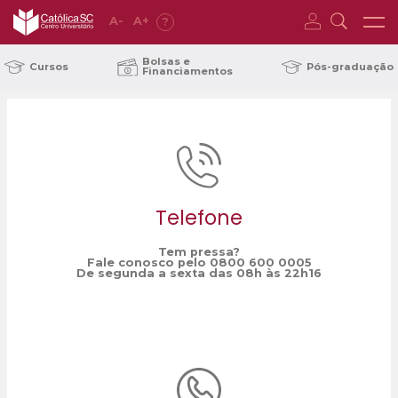
A
-
A
+
?
Home
Lei das Drogas
/
Bolsas e
Cursos
Pós-graduação
Financiamentos
Telefone
Tem pressa?
Fale conosco pelo 0800 600 0005
De segunda a sexta das 08h às 22h16