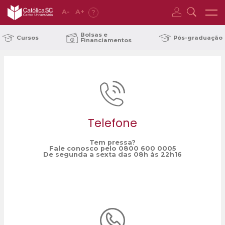
A
-
A
+
?
Home
laboratório de prototipagem
/
Bolsas e
Cursos
Pós-graduação
Financiamentos
Telefone
Tem pressa?
Fale conosco pelo 0800 600 0005
De segunda a sexta das 08h às 22h16