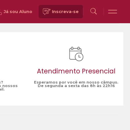
Já sou Aluno
Inscreva-se
Voltar
Atendimento Presencial
s?
Esperamos por você em nosso câmpus.
s nossos
De segunda a sexta das 8h às 22h16
il.