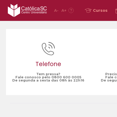
A
-
A
+
?
Cursos
Home
Juventude e educação para os Direitos Humano
/
Telefone
Tem pressa?
Preci
Fale conosco pelo 0800 600 0005
Fale 
De segunda a sexta das 08h às 22h16
De segun