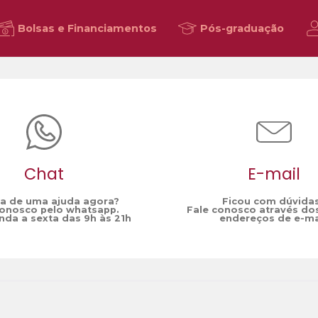
Bolsas e Financiamentos
Pós-graduação
s
Chat
E-mail
sa de uma ajuda agora?
Ficou com dúvida
conosco pelo whatsapp.
Fale conosco através do
da a sexta das 9h às 21h
endereços de e-ma