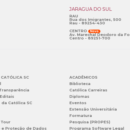
JARAGUÁ DO SUL
RAU
Rua dos Imigrantes, 500
Rau - 89254-430
CENTRO
Novo
Av. Marechal Deodoro da Fo
Centro - 89251-700
 CATÓLICA SC
ACADÊMICOS
l
Biblioteca
 Transparência
Católica Carreiras
Editais
Diplomas
s da Católica SC
Eventos
Extensão Universitária
l
Formatura
 Tour
Pesquisa (PROPES)
e e Proteção de Dados
Programa Software Legal