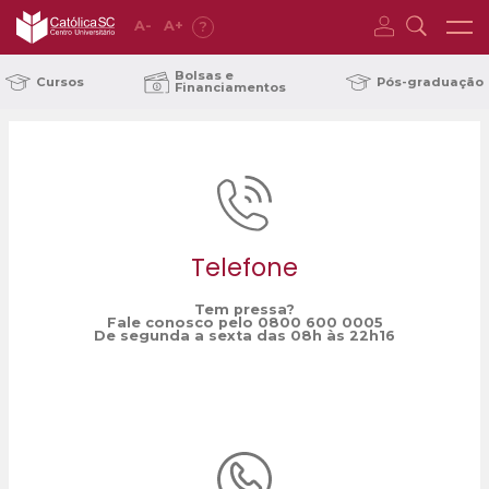
A
-
A
+
?
Home
janeiro
/
Bolsas e
Cursos
Pós-graduação
Financiamentos
Telefone
Tem pressa?
Fale conosco pelo 0800 600 0005
De segunda a sexta das 08h às 22h16