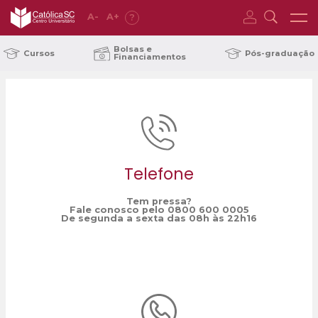
A
-
A
+
?
Home
IX Colóquio do Curso de Direito
/
Bolsas e
Cursos
Pós-graduação
Financiamentos
Telefone
Tem pressa?
Fale conosco pelo 0800 600 0005
De segunda a sexta das 08h às 22h16