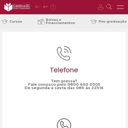
A
-
A
+
?
Home
Interpretação e Resolução de Problemas
/
Bolsas e
Cursos
Pós-graduação
Financiamentos
Telefone
Tem pressa?
Fale conosco pelo 0800 600 0005
De segunda a sexta das 08h às 22h16