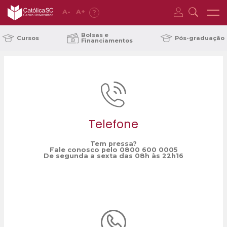
A
-
A
+
?
Home
identidade sexual
/
Bolsas e
Cursos
Pós-graduação
Financiamentos
Telefone
Tem pressa?
Fale conosco pelo 0800 600 0005
De segunda a sexta das 08h às 22h16