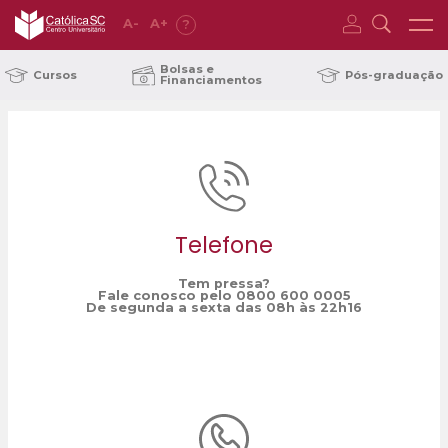
A
-
A
+
?
Home
ideias
/
Bolsas e
Cursos
Pós-graduação
Financiamentos
Telefone
Tem pressa?
Fale conosco pelo 0800 600 0005
De segunda a sexta das 08h às 22h16