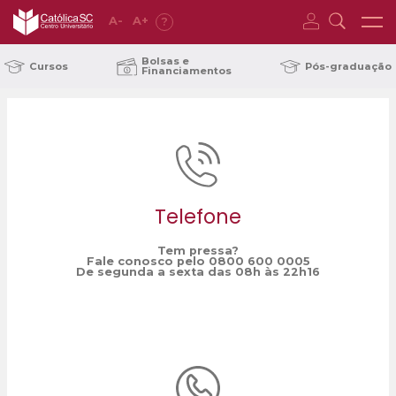
A
-
A
+
?
Home
horas complementares
/
Bolsas e
Cursos
Pós-graduação
Financiamentos
Telefone
Tem pressa?
Fale conosco pelo 0800 600 0005
De segunda a sexta das 08h às 22h16