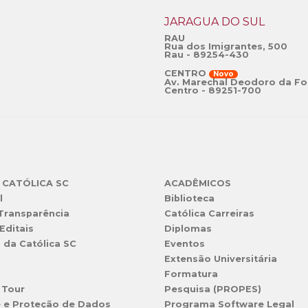
JARAGUÁ DO SUL
RAU
Rua dos Imigrantes, 500
Rau - 89254-430
CENTRO
Novo
Av. Marechal Deodoro da Fo
Centro - 89251-700
 CATÓLICA SC
ACADÊMICOS
l
Biblioteca
 Transparência
Católica Carreiras
Editais
Diplomas
s da Católica SC
Eventos
Extensão Universitária
l
Formatura
 Tour
Pesquisa (PROPES)
e e Proteção de Dados
Programa Software Legal