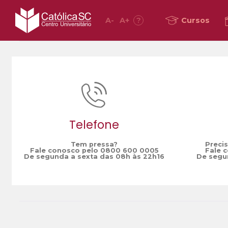
A
-
A
+
?
Cursos
Home
histórias em quadrinhos
/
Telefone
Tem pressa?
Preci
Fale conosco pelo 0800 600 0005
Fale 
De segunda a sexta das 08h às 22h16
De segun