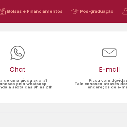
Bolsas e Financiamentos
Pós-graduação
Chat
E-mail
sa de uma ajuda agora?
Ficou com dúvida
conosco pelo whatsapp.
Fale conosco através do
da a sexta das 9h às 21h
endereços de e-ma