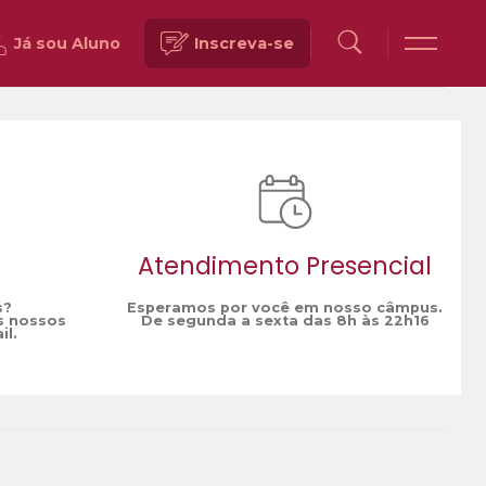
Já sou Aluno
Inscreva-se
Voltar
Atendimento Presencial
s?
Esperamos por você em nosso câmpus.
s nossos
De segunda a sexta das 8h às 22h16
il.