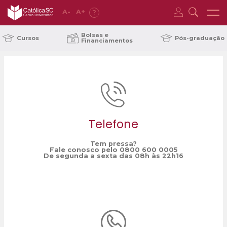
A
-
A
+
?
Home
hambúrgueres veganos
/
Bolsas e
Cursos
Pós-graduação
Financiamentos
Telefone
Tem pressa?
Fale conosco pelo 0800 600 0005
De segunda a sexta das 08h às 22h16