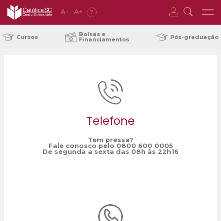
A
-
A
+
?
Home
Guarda e Alienação Parental
/
Bolsas e
Cursos
Pós-graduação
Financiamentos
Telefone
Tem pressa?
Fale conosco pelo 0800 600 0005
De segunda a sexta das 08h às 22h16