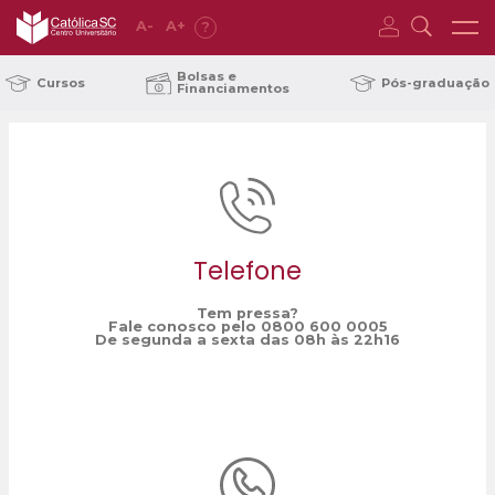
A
-
A
+
?
Home
graduação em biomedicina
/
Bolsas e
Cursos
Pós-graduação
Financiamentos
Telefone
Tem pressa?
Fale conosco pelo 0800 600 0005
De segunda a sexta das 08h às 22h16