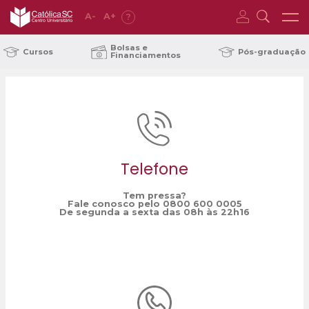
A
-
A
+
?
Home
Gestão Pública
/
Bolsas e
Cursos
Pós-graduação
Financiamentos
Telefone
Tem pressa?
Fale conosco pelo 0800 600 0005
De segunda a sexta das 08h às 22h16