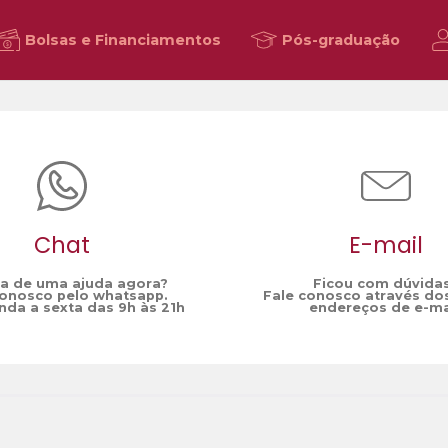
Bolsas e Financiamentos
Pós-graduação
Chat
E-mail
sa de uma ajuda agora?
Ficou com dúvida
conosco pelo whatsapp.
Fale conosco através do
da a sexta das 9h às 21h
endereços de e-ma