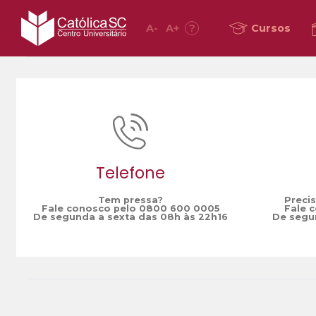
A
-
A
+
?
Cursos
Home
Gestão Processos Gerenciais
/
Telefone
Tem pressa?
Preci
Fale conosco pelo 0800 600 0005
Fale 
De segunda a sexta das 08h às 22h16
De segun