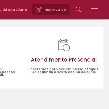
Já sou Aluno
Inscreva-se
Voltar
Atendimento Presencial
s?
Esperamos por você em nosso câmpus.
s nossos
De segunda a sexta das 8h às 22h16
il.