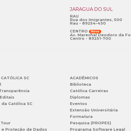
JARAGUÁ DO SUL
RAU
Rua dos Imigrantes, 500
Rau - 89254-430
CENTRO
Novo
Av. Marechal Deodoro da Fo
Centro - 89251-700
 CATÓLICA SC
ACADÊMICOS
l
Biblioteca
 Transparência
Católica Carreiras
Editais
Diplomas
s da Católica SC
Eventos
Extensão Universitária
l
Formatura
 Tour
Pesquisa (PROPES)
e e Proteção de Dados
Programa Software Legal