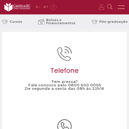
A
-
A
+
?
Home
Gerente de Polos EaD
/
Bolsas e
Cursos
Pós-graduação
Financiamentos
Telefone
Tem pressa?
Fale conosco pelo 0800 600 0005
De segunda a sexta das 08h às 22h16