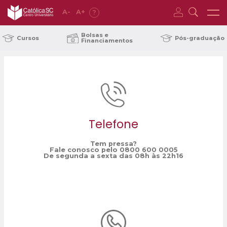
A
-
A
+
?
Home
Furb
/
Bolsas e
Cursos
Pós-graduação
Financiamentos
Telefone
Tem pressa?
Fale conosco pelo 0800 600 0005
De segunda a sexta das 08h às 22h16