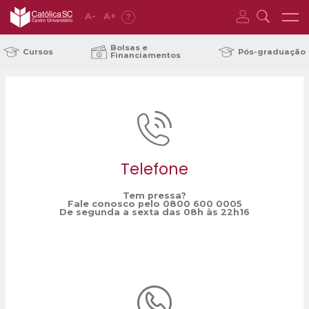
A
-
A
+
?
Home
Formatura Online
/
Bolsas e
Cursos
Pós-graduação
Financiamentos
Telefone
Tem pressa?
Fale conosco pelo 0800 600 0005
De segunda a sexta das 08h às 22h16