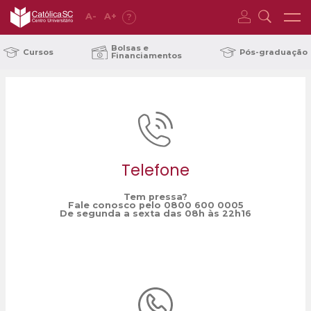
A
-
A
+
?
Home
Formas d' Água
/
Bolsas e
Cursos
Pós-graduação
Financiamentos
Telefone
Tem pressa?
Fale conosco pelo 0800 600 0005
De segunda a sexta das 08h às 22h16