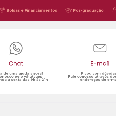
Bolsas e Financiamentos
Pós-graduação
Chat
E-mail
sa de uma ajuda agora?
Ficou com dúvida
conosco pelo whatsapp.
Fale conosco através do
da a sexta das 9h às 21h
endereços de e-ma