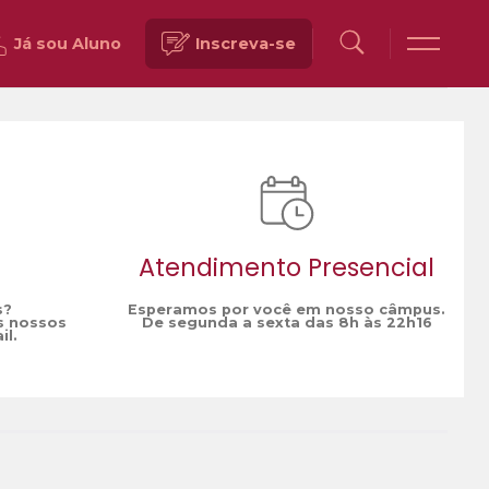
Já sou Aluno
Inscreva-se
Voltar
Atendimento Presencial
s?
Esperamos por você em nosso câmpus.
s nossos
De segunda a sexta das 8h às 22h16
il.