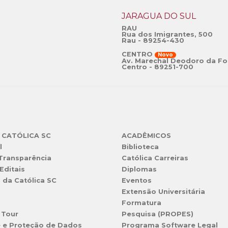
JARAGUÁ DO SUL
RAU
Rua dos Imigrantes, 500
Rau - 89254-430
CENTRO
Novo
Av. Marechal Deodoro da Fo
Centro - 89251-700
 CATÓLICA SC
ACADÊMICOS
l
Biblioteca
 Transparência
Católica Carreiras
Editais
Diplomas
s da Católica SC
Eventos
Extensão Universitária
l
Formatura
 Tour
Pesquisa (PROPES)
e e Proteção de Dados
Programa Software Legal