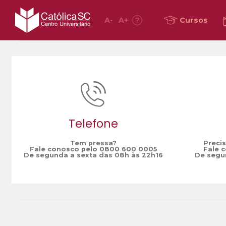
A
-
A
+
?
Cursos
Home
FOMO
/
Telefone
Tem pressa?
Preci
Fale conosco pelo 0800 600 0005
Fale 
De segunda a sexta das 08h às 22h16
De segun