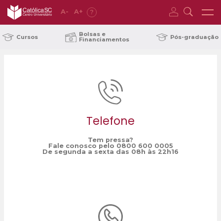
A
-
A
+
?
Home
extensão
/
Bolsas e
Cursos
Pós-graduação
Financiamentos
Telefone
Tem pressa?
Fale conosco pelo 0800 600 0005
De segunda a sexta das 08h às 22h16