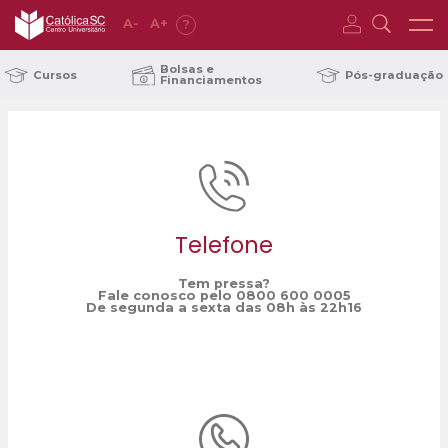
A
-
A
+
?
Home
estamparia
/
Bolsas e
Cursos
Pós-graduação
Financiamentos
Telefone
Tem pressa?
Fale conosco pelo 0800 600 0005
De segunda a sexta das 08h às 22h16