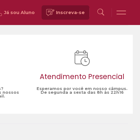
Já sou Aluno
Inscreva-se
Voltar
Atendimento Presencial
s?
Esperamos por você em nosso câmpus.
s nossos
De segunda a sexta das 8h às 22h16
il.