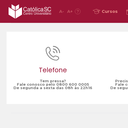
A
-
A
+
?
Cursos
Home
Estágio obrigatório
/
Telefone
Tem pressa?
Preci
Fale conosco pelo 0800 600 0005
Fale 
De segunda a sexta das 08h às 22h16
De segun