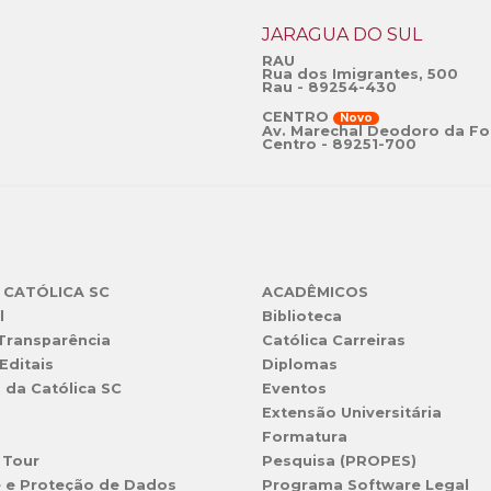
JARAGUÁ DO SUL
RAU
Rua dos Imigrantes, 500
Rau - 89254-430
CENTRO
Novo
Av. Marechal Deodoro da Fo
Centro - 89251-700
 CATÓLICA SC
ACADÊMICOS
l
Biblioteca
 Transparência
Católica Carreiras
Editais
Diplomas
s da Católica SC
Eventos
Extensão Universitária
l
Formatura
 Tour
Pesquisa (PROPES)
e e Proteção de Dados
Programa Software Legal