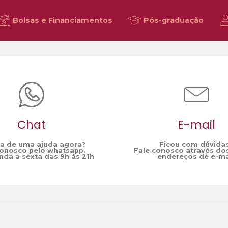
Bolsas e Financiamentos
Pós-graduação
Chat
E-mail
sa de uma ajuda agora?
Ficou com dúvida
conosco pelo whatsapp.
Fale conosco através do
da a sexta das 9h às 21h
endereços de e-ma