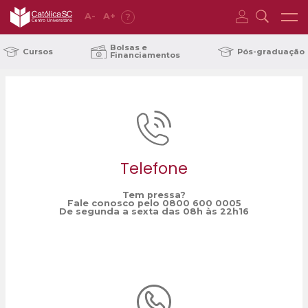
A
-
A
+
?
Home
Escola Julius Karsten
/
Bolsas e
Cursos
Pós-graduação
Financiamentos
Telefone
Tem pressa?
Fale conosco pelo 0800 600 0005
De segunda a sexta das 08h às 22h16