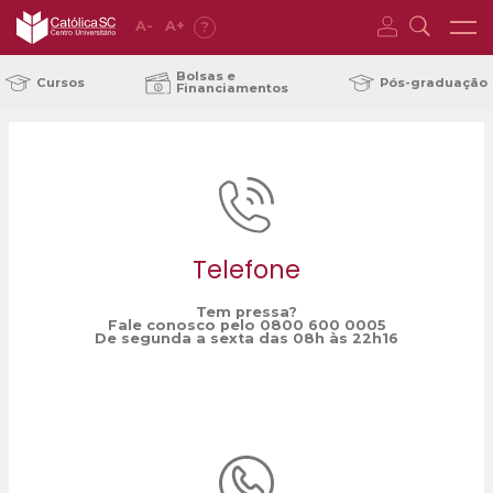
A
-
A
+
?
Home
entrevista por call
/
Bolsas e
Cursos
Pós-graduação
Financiamentos
Telefone
Tem pressa?
Fale conosco pelo 0800 600 0005
De segunda a sexta das 08h às 22h16