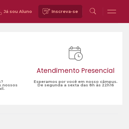
Já sou Aluno
Inscreva-se
Voltar
Atendimento Presencial
s?
Esperamos por você em nosso câmpus.
s nossos
De segunda a sexta das 8h às 22h16
il.