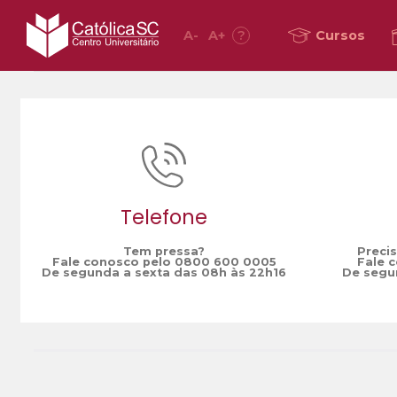
A
-
A
+
?
Cursos
Home
ensino à distância
/
Telefone
Tem pressa?
Preci
Fale conosco pelo 0800 600 0005
Fale 
De segunda a sexta das 08h às 22h16
De segun