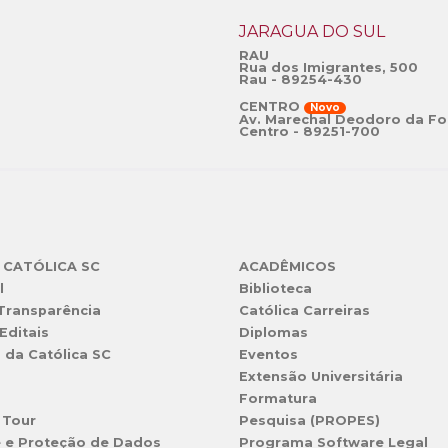
JARAGUÁ DO SUL
RAU
Rua dos Imigrantes, 500
Rau - 89254-430
CENTRO
Novo
Av. Marechal Deodoro da Fo
Centro - 89251-700
 CATÓLICA SC
ACADÊMICOS
l
Biblioteca
 Transparência
Católica Carreiras
Editais
Diplomas
s da Católica SC
Eventos
Extensão Universitária
l
Formatura
 Tour
Pesquisa (PROPES)
e e Proteção de Dados
Programa Software Legal