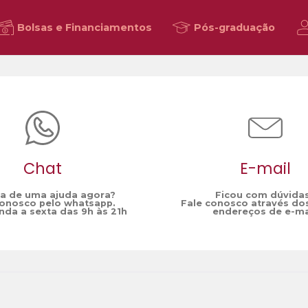
Bolsas e Financiamentos
Pós-graduação
Chat
E-mail
sa de uma ajuda agora?
Ficou com dúvida
conosco pelo whatsapp.
Fale conosco através do
da a sexta das 9h às 21h
endereços de e-ma