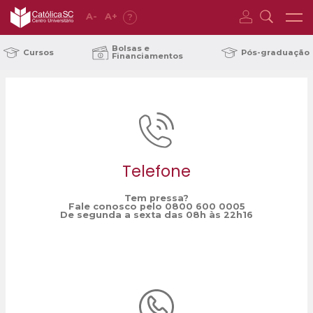
A
-
A
+
?
Home
ENEM 2022
/
Bolsas e
Cursos
Pós-graduação
Financiamentos
Telefone
Tem pressa?
Fale conosco pelo 0800 600 0005
De segunda a sexta das 08h às 22h16