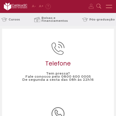
A
-
A
+
?
Home
Eleições Municipais
/
Bolsas e
Cursos
Pós-graduação
Financiamentos
Telefone
Tem pressa?
Fale conosco pelo 0800 600 0005
De segunda a sexta das 08h às 22h16