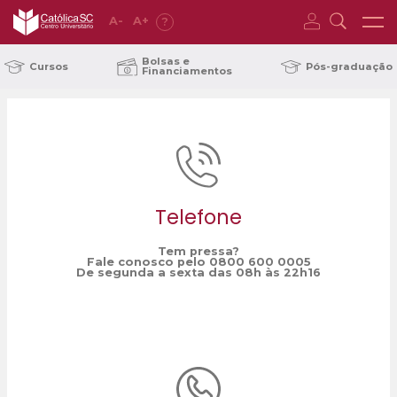
A
-
A
+
?
Home
eleição
/
Bolsas e
Cursos
Pós-graduação
Financiamentos
Telefone
Tem pressa?
Fale conosco pelo 0800 600 0005
De segunda a sexta das 08h às 22h16