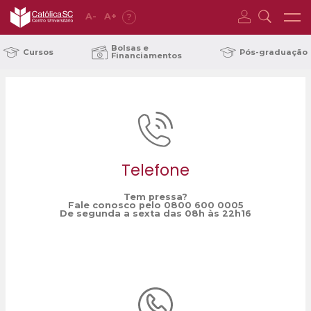
A
-
A
+
?
Home
educon
/
Bolsas e
Cursos
Pós-graduação
Financiamentos
Telefone
Tem pressa?
Fale conosco pelo 0800 600 0005
De segunda a sexta das 08h às 22h16