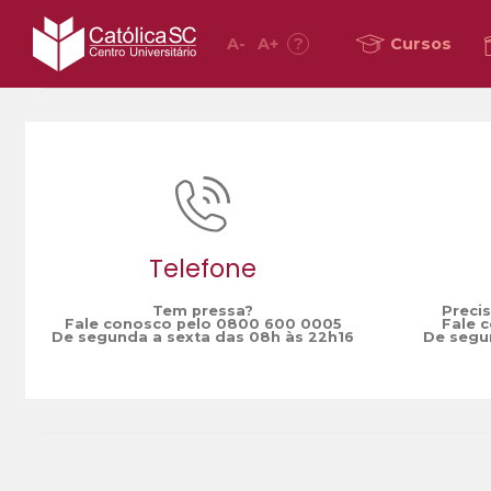
A
-
A
+
?
Cursos
Home
Dia do Nutricionista
/
Telefone
Tem pressa?
Preci
Fale conosco pelo 0800 600 0005
Fale 
De segunda a sexta das 08h às 22h16
De segun