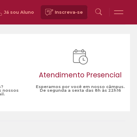
Já sou Aluno
Inscreva-se
Voltar
Atendimento Presencial
s?
Esperamos por você em nosso câmpus.
s nossos
De segunda a sexta das 8h às 22h16
il.