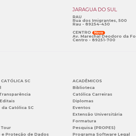
JARAGUÁ DO SUL
RAU
Rua dos Imigrantes, 500
Rau - 89254-430
CENTRO
Novo
Av. Marechal Deodoro da Fo
Centro - 89251-700
 CATÓLICA SC
ACADÊMICOS
l
Biblioteca
 Transparência
Católica Carreiras
Editais
Diplomas
s da Católica SC
Eventos
Extensão Universitária
l
Formatura
 Tour
Pesquisa (PROPES)
e e Proteção de Dados
Programa Software Legal