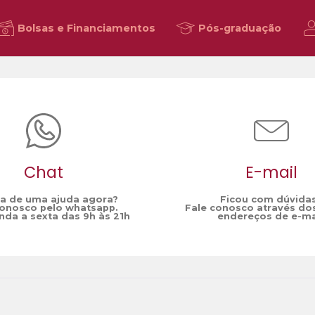
Bolsas e Financiamentos
Pós-graduação
Chat
E-mail
sa de uma ajuda agora?
Ficou com dúvida
conosco pelo whatsapp.
Fale conosco através do
da a sexta das 9h às 21h
endereços de e-ma