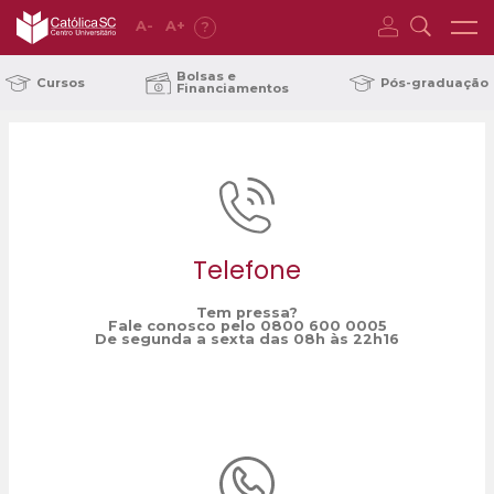
A
-
A
+
?
Home
Dia da Ciência e Tecnologia
/
Bolsas e
Cursos
Pós-graduação
Financiamentos
Telefone
Tem pressa?
Fale conosco pelo 0800 600 0005
De segunda a sexta das 08h às 22h16