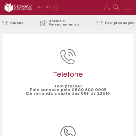
A
-
A
+
?
Home
desenvolvimento profissional
/
Bolsas e
Cursos
Pós-graduação
Financiamentos
Telefone
Tem pressa?
Fale conosco pelo 0800 600 0005
De segunda a sexta das 08h às 22h16