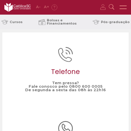
A
-
A
+
?
Home
DCE
/
Bolsas e
Cursos
Pós-graduação
Financiamentos
Telefone
Tem pressa?
Fale conosco pelo 0800 600 0005
De segunda a sexta das 08h às 22h16