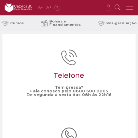
A
-
A
+
?
Home
cursos gratuitos
/
Bolsas e
Cursos
Pós-graduação
Financiamentos
Telefone
Tem pressa?
Fale conosco pelo 0800 600 0005
De segunda a sexta das 08h às 22h16