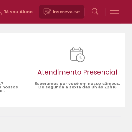
Já sou Aluno
Inscreva-se
Voltar
Atendimento Presencial
s?
Esperamos por você em nosso câmpus.
s nossos
De segunda a sexta das 8h às 22h16
il.