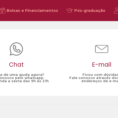
Bolsas e Financiamentos
Pós-graduação
Chat
E-mail
sa de uma ajuda agora?
Ficou com dúvida
conosco pelo whatsapp.
Fale conosco através do
da a sexta das 9h às 21h
endereços de e-ma