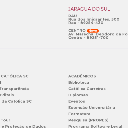
JARAGUÁ DO SUL
RAU
Rua dos Imigrantes, 500
Rau - 89254-430
CENTRO
Novo
Av. Marechal Deodoro da Fo
Centro - 89251-700
 CATÓLICA SC
ACADÊMICOS
l
Biblioteca
 Transparência
Católica Carreiras
Editais
Diplomas
s da Católica SC
Eventos
Extensão Universitária
l
Formatura
 Tour
Pesquisa (PROPES)
e e Proteção de Dados
Programa Software Legal