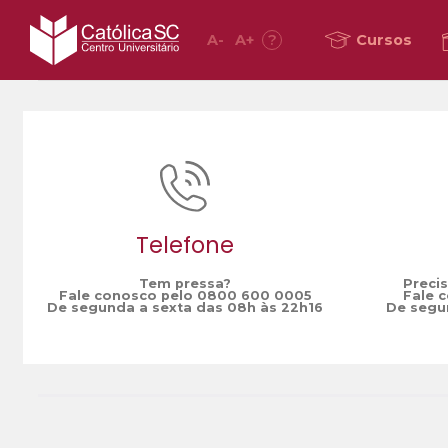
A
-
A
+
?
Cursos
Home
curso gestão e empreendedorismo
/
Telefone
Tem pressa?
Preci
Fale conosco pelo 0800 600 0005
Fale 
De segunda a sexta das 08h às 22h16
De segun