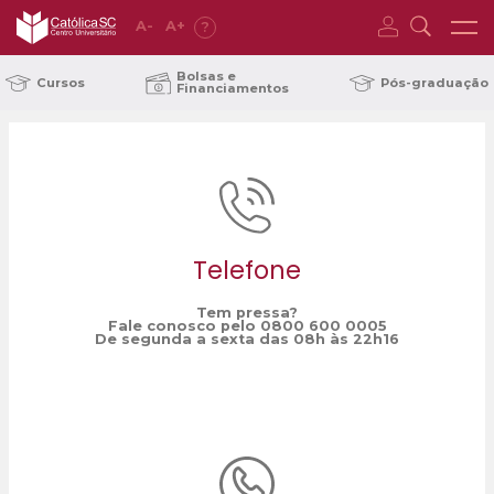
A
-
A
+
?
Home
curso Educação Fisica
/
Bolsas e
Cursos
Pós-graduação
Financiamentos
Telefone
Tem pressa?
Fale conosco pelo 0800 600 0005
De segunda a sexta das 08h às 22h16