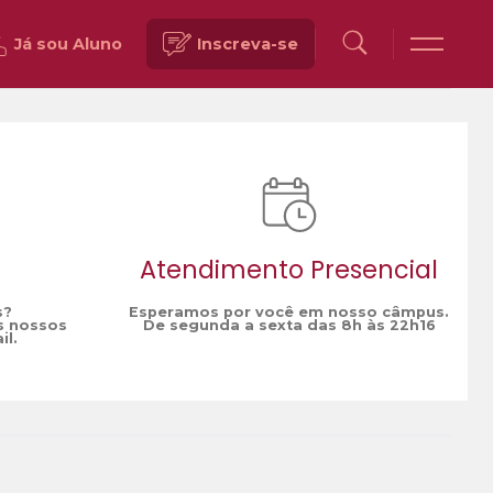
Já sou Aluno
Inscreva-se
Voltar
Atendimento Presencial
s?
Esperamos por você em nosso câmpus.
s nossos
De segunda a sexta das 8h às 22h16
il.