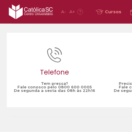
A
-
A
+
?
Cursos
Home
curso ead
/
Telefone
Tem pressa?
Preci
Fale conosco pelo 0800 600 0005
Fale 
De segunda a sexta das 08h às 22h16
De segun