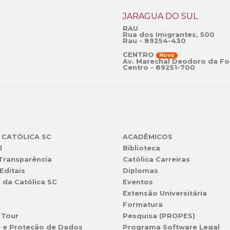
JARAGUÁ DO SUL
RAU
Rua dos Imigrantes, 500
Rau - 89254-430
CENTRO
Novo
Av. Marechal Deodoro da Fo
Centro - 89251-700
 CATÓLICA SC
ACADÊMICOS
l
Biblioteca
 Transparência
Católica Carreiras
Editais
Diplomas
s da Católica SC
Eventos
Extensão Universitária
l
Formatura
 Tour
Pesquisa (PROPES)
e e Proteção de Dados
Programa Software Legal