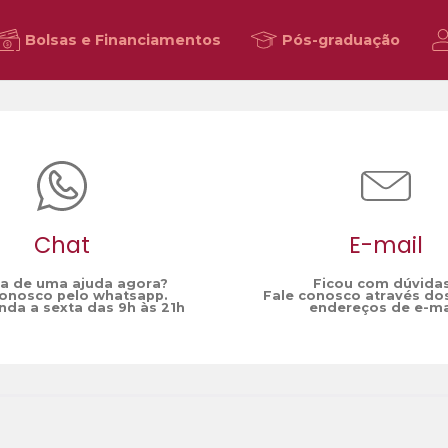
Bolsas e Financiamentos
Pós-graduação
Chat
E-mail
sa de uma ajuda agora?
Ficou com dúvida
conosco pelo whatsapp.
Fale conosco através do
da a sexta das 9h às 21h
endereços de e-ma